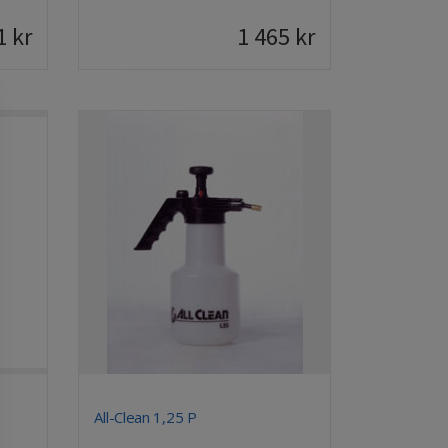
1
kr
1 465
kr
All-Clean 1,25 P