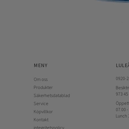
MENY
LULE
0920-2
Om oss
Produkter
Besikt
973 45
Säkerhetsdatablad
Öppett
Service
07.00 -
Köpvillkor
Lunch 1
Kontakt
integritetspolicy