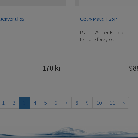
tenventil 5S
Clean-Matic 1,25P
Plast 1,25 liter. Handpump.
Lämplig för syror.
170
kr
98
1
2
3
4
5
6
7
8
9
10
11
»