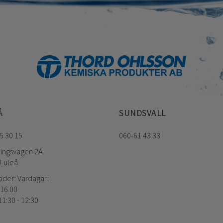
Å
SUNDSVALL
5 30 15
060-61 43 33
ningsvägen 2A
 Luleå
ider: Vardagar:
 16.00
1:30 - 12:30