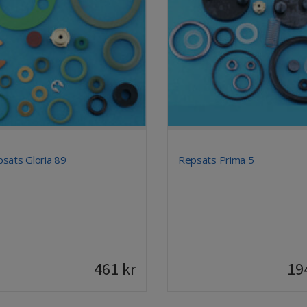
sats Gloria 89
Repsats Prima 5
461
kr
19