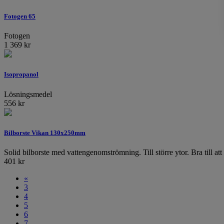
Fotogen 65
Fotogen
1 369
kr
Isopropanol
Lösningsmedel
556
kr
Bilborste Vikan 130x250mm
Solid bilborste med vattengenomströmning. Till större ytor. Bra till att
401
kr
«
3
4
5
6
7