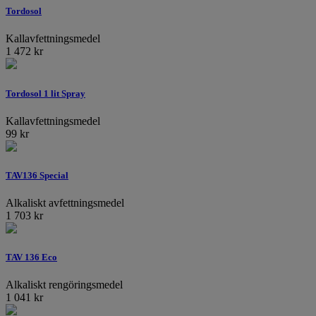
Tordosol
Kallavfettningsmedel
1 472
kr
Tordosol 1 lit Spray
Kallavfettningsmedel
99
kr
TAV136 Special
Alkaliskt avfettningsmedel
1 703
kr
TAV 136 Eco
Alkaliskt rengöringsmedel
1 041
kr