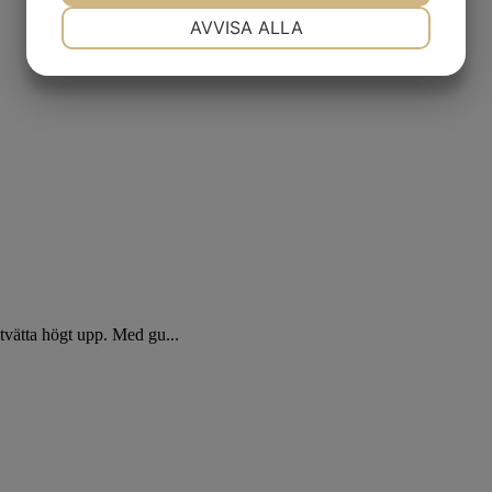
NÖDVÄNDIG
INSTÄLLNINGAR
AVVISA ALLA
JA
NEJ
JA
NEJ
MARKNADSFÖRING
STATISTIK
 tvätta högt upp. Med gu...