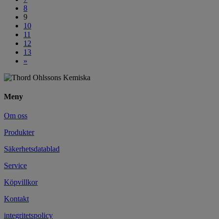
8
9
10
11
12
13
»
Meny
Om oss
Produkter
Säkerhetsdatablad
Service
Köpvillkor
Kontakt
integritetspolicy