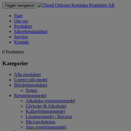
Toggle navigation
Start
Om oss
Produkter
Säkerhetsdatablad
Service
Kontakt
0 Produkter
Kategorier
Alla produkter
Correct pH-medel
Bilvårdsprodukter
Sonax
Rengöringsmedel
Alkaliska rengöringsmedel
Glykoler & Alkoholer
Kallavfettningsmedel
Lösningsmedel / Råvaror
Microavfettning
Sura rengöringsmedel