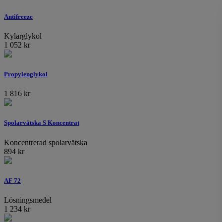
Antifreeze
Kylarglykol
1 052
kr
Propylenglykol
1 816
kr
Spolarvätska S Koncentrat
Koncentrerad spolarvätska
894
kr
AF 72
Lösningsmedel
1 234
kr