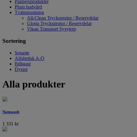
Pappersprodukter
Plum hudvård
Tvättutrustning
All-Clean Trycksprutor / Reservdelar
Gloria Trycksprutor / Reservdelar
Vikan Transport Sysytem
Sortering
Senaste
Alfabetisk A-Ö
Billigast
Dyrast
Alla produkter
Natuwash
1 331
kr