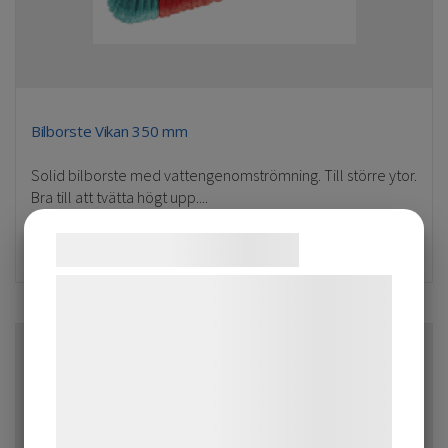
Bilborste Vikan 350 mm
Solid bilborste med vattengenomströmning. Till större ytor.
Bra till att tvätta högt upp....
591
kr
Samtykke til cookies
Vi og vores samarbejdspartnere bruger
teknologier, herunder cookies, til at
indsamle oplysninger om dig til forskellige
formål, herunder: Tilpasning af annoncering,
bedre brugeroplevelse, funktionalitet,
statistik og marketing. Disse oplysninger