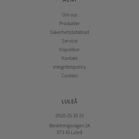
Om oss
Produkter
Säkerhetsdatablad
Service
Köpvillkor
Kontakt
integritetspolicy
Cookies
LULEÅ
0920-25 30 15
Besiktningsvägen 2A
973 45 Luleå