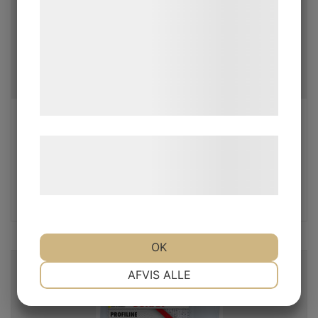
kan blive delt med annoncerings- og
analysepartnere, som kan kombinere dem
med data, du tidligere har givet dem eller
de har indsamlet gennem din brug af deres
tjenester. Ved at klikke på 'OK' giver du
samtykke til disse formål.
Dispenser M2
Læs mere om vores brug af cookies og
Tork Centrummatad Dispenser.
behandling af persondata på vores
hjemmeside.
609
kr
OK
NØDVENDIGE
PRÆFERENCER
AFVIS ALLE