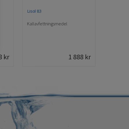
Lisol 83
Kallavfettningsmedel
8
kr
1 888
kr