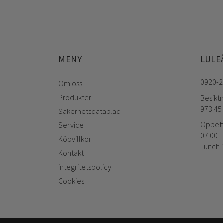
MENY
LULE
0920-2
Om oss
Produkter
Besikt
973 45
Säkerhetsdatablad
Öppett
Service
07.00 -
Köpvillkor
Lunch 1
Kontakt
integritetspolicy
Cookies