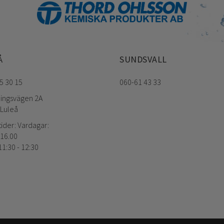
Å
SUNDSVALL
5 30 15
060-61 43 33
ningsvägen 2A
 Luleå
ider: Vardagar:
 16.00
1:30 - 12:30