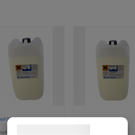
sol 98 LS
Mixsol
Samtykke til cookies
lavfettningsmedel
Kallavfettningsmedel