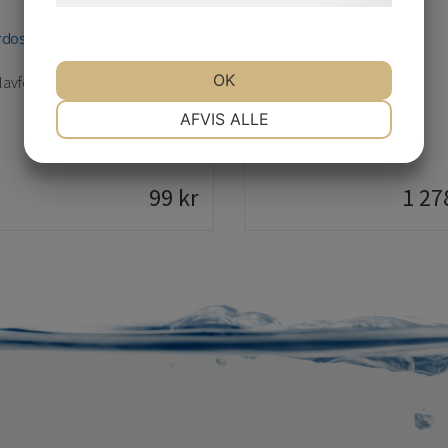
dosol 1 lit Spray
Biosol 74
OK
lavfettningsmedel
Kallavfettningsmedel
NØDVENDIGE
PRÆFERENCER
AFVIS ALLE
MARKETING
STATISTIK
99
kr
1 27