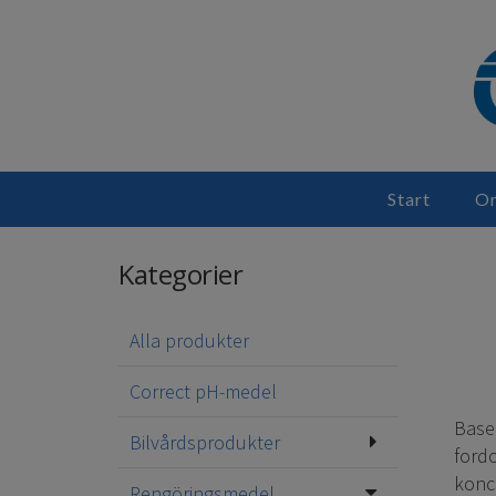
Start
Om
Kategorier
Alla produkter
Correct pH-medel
Baser
Bilvårdsprodukter
fordo
konce
Rengöringsmedel