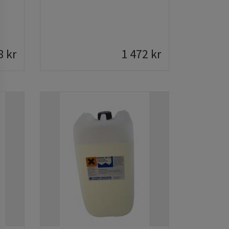
8
kr
1 472
kr