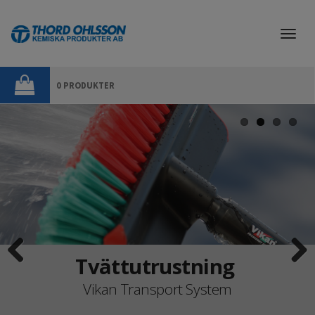
Togg
navi
0 PRODUKTER
Tvättutrustning
Previous
Next
Vikan Transport System