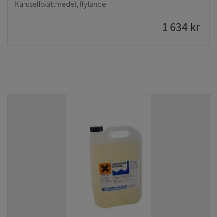
Karuselltvättmedel, flytande
1 634
kr