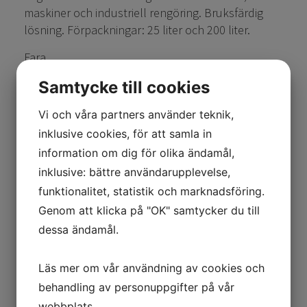
maskiner och industriell rengöring. Bruksfärdig
lösning. Förpackningar: 25 liter och 200 liter.
Fara
Samtycke till cookies
Kan vara dödligt vid förtäring om det kommer ner i
Vi och våra partners använder teknik,
luftvägarna. Upprepad kontakt kan ge torr hud
inklusive cookies, för att samla in
eller hudsprickor.
information om dig för olika ändamål,
Säkerhetsdatablad
inklusive: bättre användarupplevelse,
funktionalitet, statistik och marknadsföring.
Produktblad
Genom att klicka på "OK" samtycker du till
Välj storlek
dessa ändamål.
Läs mer om vår användning av cookies och
Artikelnummer:1201203
behandling av personuppgifter på vår
Pris:
1 278
kr
webbplats.